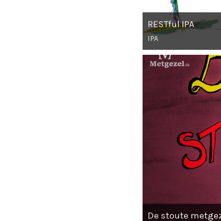
RESTful IPA
IPA
De stoute metge