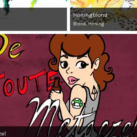
Honingblond
Blond, Honing
zel