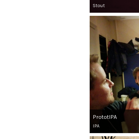
Stout
PrototIPA
IPA