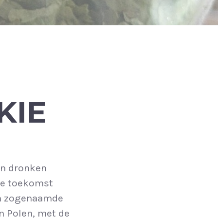
KIE
en dronken
 de toekomst
een zogenaamde
in Polen, met de