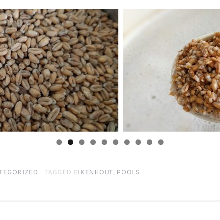
TEGORIZED
TAGGED
EIKENHOUT
,
POOLS