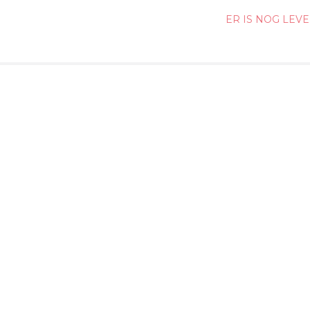
ER IS NOG LEV
ATION