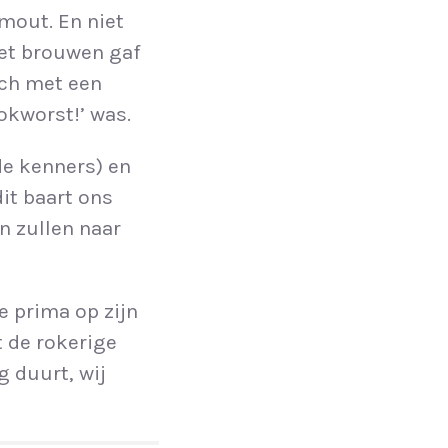
mout. En niet
et brouwen gaf
ich met een
kworst!’ was.
e kenners) en
dit baart ons
n zullen naar
pe prima op zijn
t de rokerige
g duurt, wij