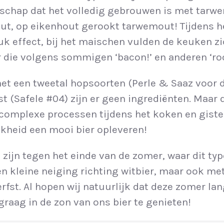
schap dat het volledig gebrouwen is met tarwe
t, op eikenhout gerookt tarwemout! Tijdens h
leuk effect, bij het maischen vulden de keuken z
die volgens sommigen ‘bacon!’ en anderen ‘roo
t een tweetal hopsoorten (Perle & Saaz voor d
st (Safele #04) zijn er geen ingrediënten. Maar 
complexe processen tijdens het koken en giste
ijkheid een mooi bier opleveren!
n zijn tegen het einde van de zomer, waar dit ty
Een kleine neiging richting witbier, maar ook me
rfst. Al hopen wij natuurlijk dat deze zomer lan
graag in de zon van ons bier te genieten!