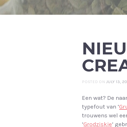
NIE
CREA
POSTED ON
JULY 13, 2
Een wat? De naa
typefout van ‘
Gr
trouwens wel ee
‘
Grodziskie
‘ geb